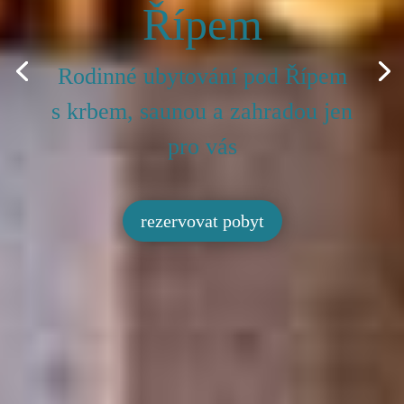
Chata Lucie pod
Řípem
Jedinečné ubytování pro
víkendové i letní pobyty s
dětmi, rodinou i přáteli